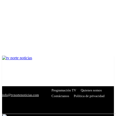
Programación TV
Quienes somos
info@tvnortenoticias.com
Contáctanos
Política de privacidad
C
20.3
Miranda
- Publicidad -