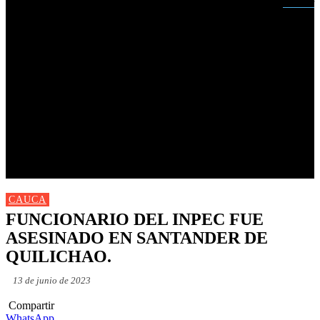
Buscar
INICIO
NUEVAS
MIRANDA
CAUCA
NACIONALES
POLÍTICA
DEPORTES
FARANDULA
PROGRAMACIÓN TV
CAUCA
FUNCIONARIO DEL INPEC FUE
ASESINADO EN SANTANDER DE
QUILICHAO.
13 de junio de 2023
Compartir
WhatsApp