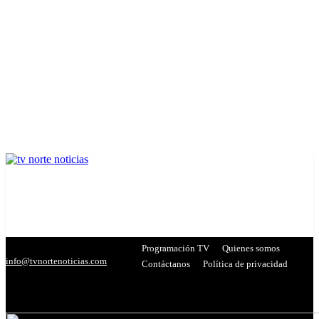
Programación TV
Quienes somos
info@tvnortenoticias.com
Contáctanos
Política de privacidad
C
26.9
Miranda
- Publicidad -