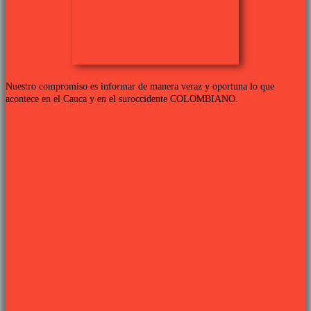
Nuestro compromiso es informar de manera veraz y oportuna lo que
acontece en el Cauca y en el suroccidente COLOMBIANO.
Links de interés
PROGRAMACIÓN TV
QUIENES SOMOS
CONTÁCTANOS
POLÍTICA DE PRIVACIDAD
Síguenos