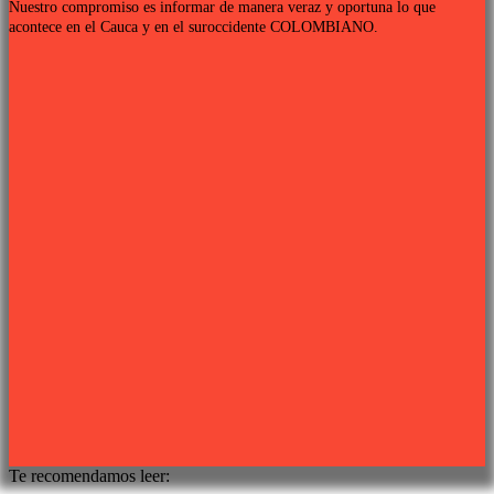
Nuestro compromiso es informar de manera veraz y oportuna lo que
acontece en el Cauca y en el suroccidente COLOMBIANO.
Links de interés
PROGRAMACIÓN TV
QUIENES SOMOS
CONTÁCTANOS
POLÍTICA DE PRIVACIDAD
Síguenos
Sitio web desarrollado por
PIXJU
Te recomendamos leer: