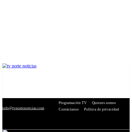
Programación TV
Quienes somos
info@tvnortenoticias.com
Contáctanos
Política de privacidad
C
20.3
Miranda
- Publicidad -