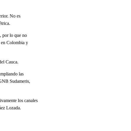
erior. No es
étrica.
, por lo que no
va en Colombia y
 del Cauca.
ampliando las
o GNB Sudameris,
sivamente los canales
láez Lozada.