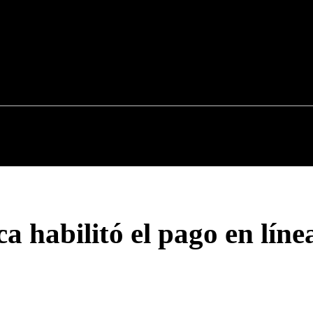
CAUCA
NACIONALES
POLÍTICA
DEPOR
 habilitó el pago en líne