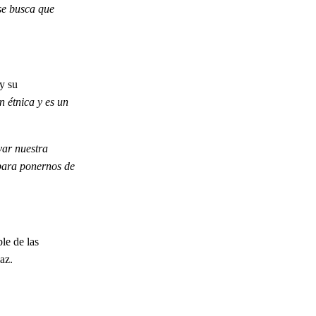
se busca que
y su
 étnica y es un
var nuestra
 para ponernos de
le de las
az.