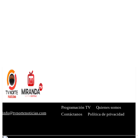
Programación TV
Quienes somos
info@tvnortenoticias.com
Contáctanos
Política de privacidad
C
19.5
Miranda
- Publicidad -