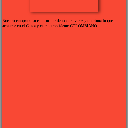
Nuestro compromiso es informar de manera veraz y oportuna lo que
acontece en el Cauca y en el suroccidente COLOMBIANO.
Links de interés
PROGRAMACIÓN TV
QUIENES SOMOS
CONTÁCTANOS
POLÍTICA DE PRIVACIDAD
Síguenos
Sitio web desarrollado por
PIXJU