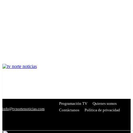
Programación TV
Quienes somos
info@tvnortenoticias.com
Contáctanos
Política de privacidad
C
19.3
Miranda
- Publicidad -