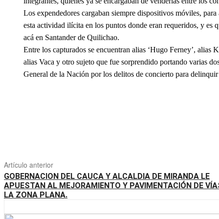
integrantes, quienes ya se encargaban de venderlas entre los c
Los expendedores cargaban siempre dispositivos móviles, para 
esta actividad ilícita en los puntos donde eran requeridos, y es
acá en Santander de Quilichao.
Entre los capturados se encuentran alias ‘Hugo Ferney’, alias Kat
alias Vaca y otro sujeto que fue sorprendido portando varias do
General de la Nación por los delitos de concierto para delinquir
Artículo anterior
GOBERNACION DEL CAUCA Y ALCALDIA DE MIRANDA LE
APUESTAN AL MEJORAMIENTO Y PAVIMENTACIÓN DE VÍA
LA ZONA PLANA.