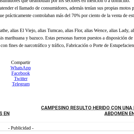
onsumidores que deambulan por los sectores en mención o a domicilio.
atender el llamado de consumidores, además tenían sus propias motos p
 que prácticamente controlaban más del 70% por ciento de la venta de est
he, alias El Viejo, alias Tumcao, alias Flor, alias Wence, alias Lady, al
sis marihuana y bazuco. Estas personas fueron puestos a disposición de 
 con fines de narcotráfico y tráfico, Fabricación o Porte de Estupefacien
Compartir
WhatsApp
Facebook
Twitter
Telegram
CAMPESINO RESULTO HERIDO CON UNA 
S EN
ABDOMEN EN
- Publicidad -