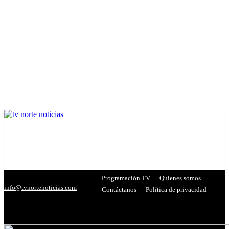
Programación TV
Quienes somos
info@tvnortenoticias.com
Contáctanos
Política de privacidad
C
19.6
Miranda
- Publicidad -