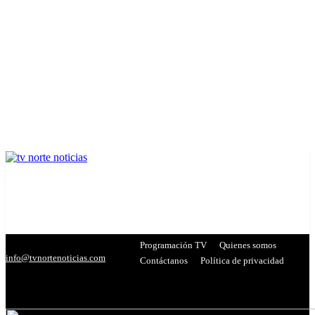
Programación TV
Quienes somos
info@tvnortenoticias.com
Contáctanos
Política de privacidad
C
20.9
Miranda
- Publicidad -