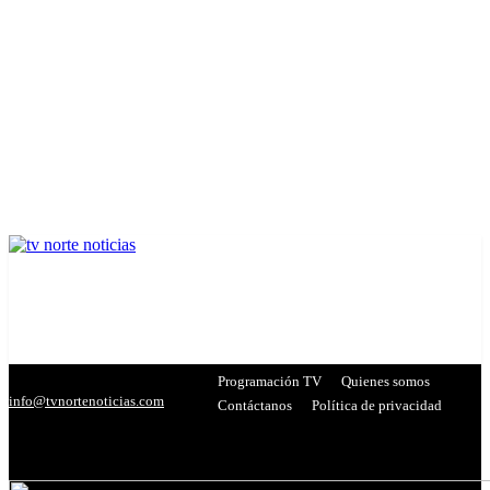
Programación TV
Quienes somos
info@tvnortenoticias.com
Contáctanos
Política de privacidad
C
20.7
Miranda
- Publicidad -