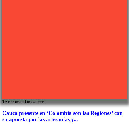
Links de interés
PROGRAMACIÓN TV
QUIENES SOMOS
CONTÁCTANOS
POLÍTICA DE PRIVACIDAD
Síguenos
Sitio web desarrollado por
PIXJU
Te recomendamos leer:
Cauca presente en ‘Colombia son las Regiones’ con
su apuesta por las artesanías y...