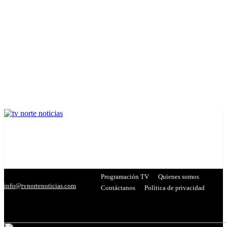
Programación TV
Quienes somos
info@tvnortenoticias.com
Contáctanos
Política de privacidad
C
26.9
Miranda
- Publicidad -