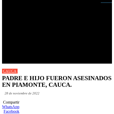
Buscar
INICIO
NUEVAS
MIRANDA
CAUCA
NACIONALES
POLÍTICA
DEPORTES
FARANDULA
PROGRAMACIÓN TV
CAUCA
PADRE E HIJO FUERON ASESINADOS
EN PIAMONTE, CAUCA.
28 de noviembre de 2022
Compartir
WhatsApp
Facebook