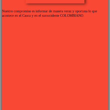
Nuestro compromiso es informar de manera veraz y oportuna lo que
acontece en el Cauca y en el suroccidente COLOMBIANO.
Links de interés
PROGRAMACIÓN TV
QUIENES SOMOS
CONTÁCTANOS
POLÍTICA DE PRIVACIDAD
Síguenos
Sitio web desarrollado por
PIXJU