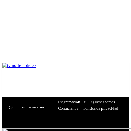
Programación TV
Quienes somos
info@tvnortenoticias.com
Contáctanos
Política de privacidad
C
20.3
Miranda
- Publicidad -