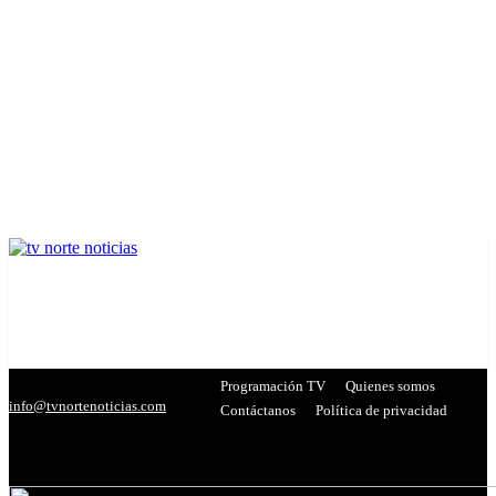
Programación TV
Quienes somos
info@tvnortenoticias.com
Contáctanos
Política de privacidad
C
20.7
Miranda
- Publicidad -