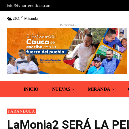
info@tvnortenoticias.com
C
20.1
Miranda
- Publicidad -
INICIO
NUEVAS
MIRANDA
FARANDULA
LaMonja2 SERÁ LA P