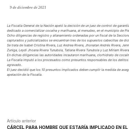
9 de diciembre de 2021
La Fiscalía General de la Nación apeló la decisión de un juez de control de garantí
dedicado a comercializar cocaína y marihuana, al menudeo, en el municipio de P
Ocho diligencias de registro y allanamiento ordenadas por un fiscal de la Secciona
capturados y judicializados se encuentran tres de los supuestos cabecillas de dic
Se trata de Isabel Cristina Rivera, Luz Andrea Rivera, Jhonatan Andrés Rivera, J
Zuniga, Leydi Jhoana Rivera Tunubsla, Tatiana Rivera Tunubsla y Luz Míriam River
En dichas diligencias las autoridades incautaron marihuana, clorhidrato de cocaí
La Fiscalía imputó a los procesados como presuntos responsables de los delitos de
agravado.
El juez decidió que los 10 presuntos implicados deben cumplir la medida de asegu
apelación de la Fiscalía.
Compartir
Artículo anterior
CÁRCEL PARA HOMBRE QUE ESTARÍA IMPLICADO EN EL