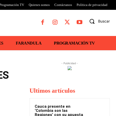
Programación TV
Quienes somos
Contáctanos
Política de privacidad
Buscar
ES
FARANDULA
PROGRAMACIÓN TV
- Publicidad -
ES
Ultimos artículos
Cauca presente en
‘Colombia son las
Regiones’ con su apuesta