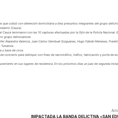
Compartir
as que cobijó con detención domiciliaria a diez presuntos integrantes del grupo delictiv
iendamó (Cauca).
l Cauca terminaron con las 10 capturas efectuadas por la Sijin de la Policía Nacional. E
ho grupo delincuencial.
ennifer Alejandra Valencia, Juan Carlos Gembuel Quiguanas, Hugo Fabián Meneses, Frank
a Tunubsla.
na y base de coca.
 concierto para delinquir con fines de narcotráfico, tráfico, fabricación y porte de e
ramiento en sus lugares de residencia. En los próximos días un juez de segunda instan
Artí
IMPACTADA LA BANDA DELICTIVA «SAN E