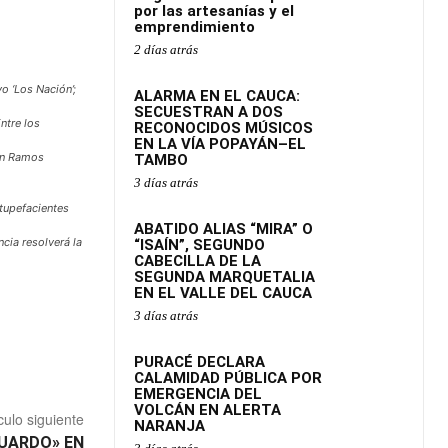
por las artesanías y el
emprendimiento
2 días atrás
o ‘Los Nación’;
ALARMA EN EL CAUCA:
SECUESTRAN A DOS
ntre los
RECONOCIDOS MÚSICOS
EN LA VÍA POPAYÁN–EL
lin Ramos
TAMBO
3 días atrás
stupefacientes
ABATIDO ALIAS “MIRA” O
cia resolverá la
“ISAÍN”, SEGUNDO
CABECILLA DE LA
SEGUNDA MARQUETALIA
EN EL VALLE DEL CAUCA
3 días atrás
PURACÉ DECLARA
CALAMIDAD PÚBLICA POR
EMERGENCIA DEL
VOLCÁN EN ALERTA
culo siguiente
NARANJA
DUARDO» EN