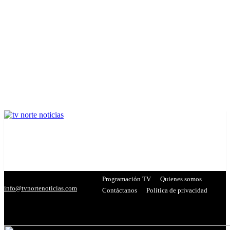
Programación TV
Quienes somos
info@tvnortenoticias.com
Contáctanos
Política de privacidad
C
26.9
Miranda
- Publicidad -