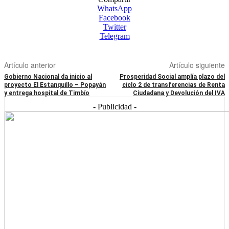
WhatsApp
Facebook
Twitter
Telegram
Artículo anterior
Artículo siguiente
Gobierno Nacional da inicio al
Prosperidad Social amplía plazo del
proyecto El Estanquillo – Popayán
ciclo 2 de transferencias de Renta
y entrega hospital de Timbío
Ciudadana y Devolución del IVA
- Publicidad -