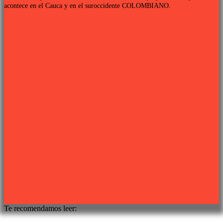
acontece en el Cauca y en el suroccidente COLOMBIANO.
Links de interés
PROGRAMACIÓN TV
QUIENES SOMOS
CONTÁCTANOS
POLÍTICA DE PRIVACIDAD
Síguenos
Sitio web desarrollado por
PIXJU
Te recomendamos leer: