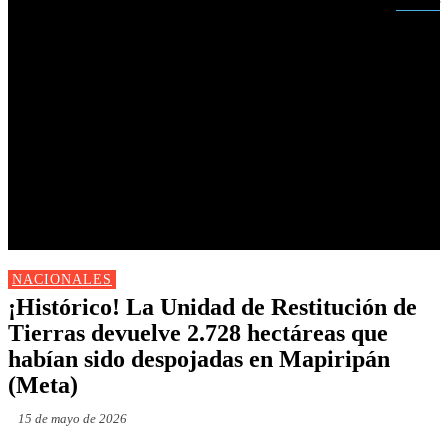
Buscar
INICIO
NUEVAS
MIRANDA
CAUCA
NACIONALES
POLÍTICA
DEPORTES
FARANDULA
PROGRAMACIÓN TV
NACIONALES
¡Histórico! La Unidad de Restitución de
Tierras devuelve 2.728 hectáreas que
habían sido despojadas en Mapiripán
(Meta)
15 de mayo de 2026