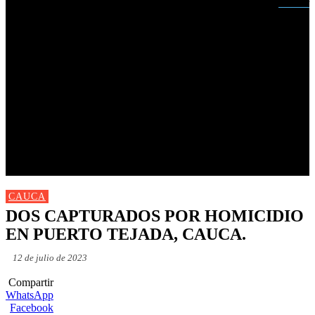
Buscar
INICIO
NUEVAS
MIRANDA
CAUCA
NACIONALES
POLÍTICA
DEPORTES
FARANDULA
PROGRAMACIÓN TV
CAUCA
DOS CAPTURADOS POR HOMICIDIO
EN PUERTO TEJADA, CAUCA.
12 de julio de 2023
Compartir
WhatsApp
Facebook