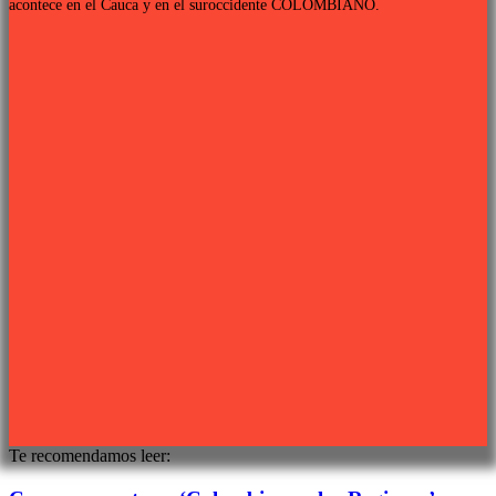
acontece en el Cauca y en el suroccidente COLOMBIANO.
Links de interés
PROGRAMACIÓN TV
QUIENES SOMOS
CONTÁCTANOS
POLÍTICA DE PRIVACIDAD
Síguenos
Sitio web desarrollado por
PIXJU
Te recomendamos leer: