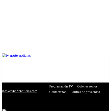
Programación TV
Quienes somos
info@tvnortenoticias.com
Contáctanos
Política de privacidad
C
21
Miranda
- Publicidad -