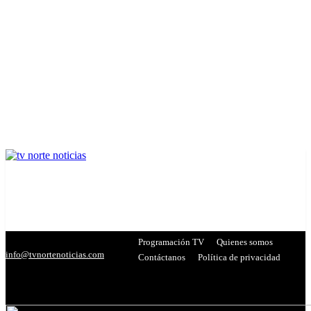
Programación TV
Quienes somos
info@tvnortenoticias.com
Contáctanos
Política de privacidad
C
26.8
Miranda
- Publicidad -