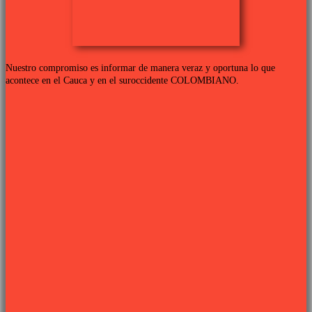
Nuestro compromiso es informar de manera veraz y oportuna lo que
acontece en el Cauca y en el suroccidente COLOMBIANO.
Links de interés
PROGRAMACIÓN TV
QUIENES SOMOS
CONTÁCTANOS
POLÍTICA DE PRIVACIDAD
Síguenos
Sitio web desarrollado por
PIXJU