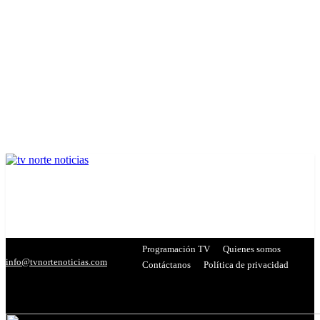
Programación TV
Quienes somos
info@tvnortenoticias.com
Contáctanos
Política de privacidad
C
26.9
Miranda
- Publicidad -