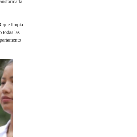
ransformarla
R que limpia
o todas las
epartamento