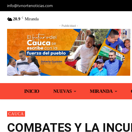
info@tvnortenoticias.com
C
20.9
Miranda
- Publicidad -
INICIO
NUEVAS
MIRANDA
CAUCA
COMBATES Y LA INCU