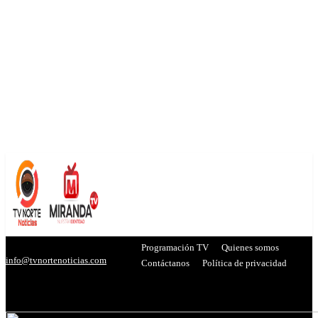
Programación TV
Quienes somos
info@tvnortenoticias.com
Contáctanos
Política de privacidad
C
29.8
Miranda
- Publicidad -