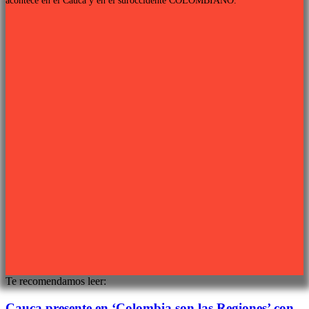
acontece en el Cauca y en el suroccidente COLOMBIANO.
Links de interés
PROGRAMACIÓN TV
QUIENES SOMOS
CONTÁCTANOS
POLÍTICA DE PRIVACIDAD
Síguenos
Sitio web desarrollado por
PIXJU
Te recomendamos leer:
Cauca presente en ‘Colombia son las Regiones’ con