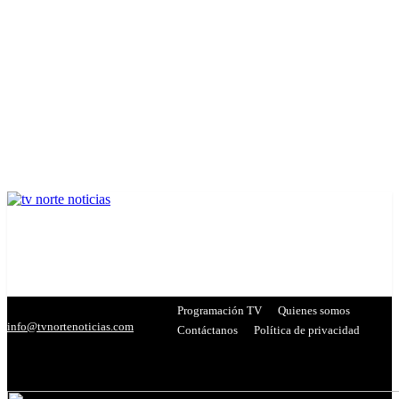
Programación TV
Quienes somos
info@tvnortenoticias.com
Contáctanos
Política de privacidad
C
21
Miranda
- Publicidad -