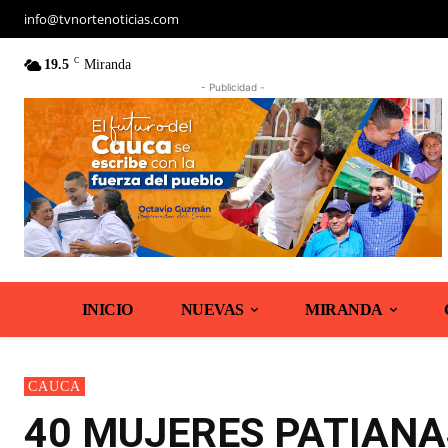
info@tvnortenoticias.com
C
19.5
Miranda
- Publicidad -
INICIO
NUEVAS
MIRANDA
CAUCA
40 MUJERES PATIANA