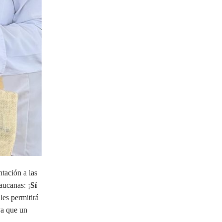
tación a las
aucanas: ¡
Sí
les permitirá
ya que un