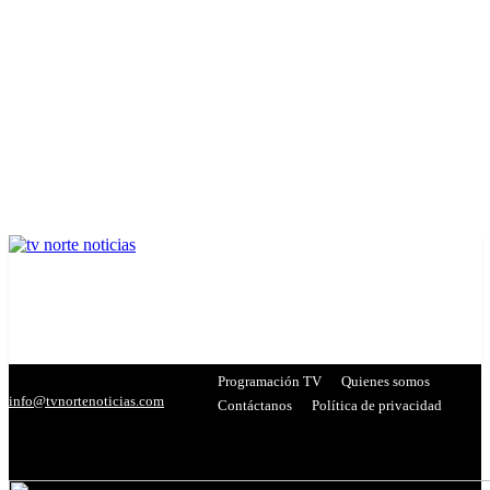
Programación TV
Quienes somos
info@tvnortenoticias.com
Contáctanos
Política de privacidad
C
26.8
Miranda
- Publicidad -