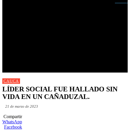
Buscar
INICIO
NUEVAS
MIRANDA
CAUCA
NACIONALES
POLÍTICA
DEPORTES
FARANDULA
PROGRAMACIÓN TV
CAUCA
LÍDER SOCIAL FUE HALLADO SIN
VIDA EN UN CAÑADUZAL.
21 de marzo de 2023
Compartir
WhatsApp
Facebook